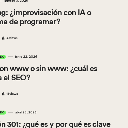
agosto 3, 2026
g: ¿improvisación con IA o
ma de programar?
4
views
junio 22, 2026
SEO
on www o sin www: ¿cuál es
a el SEO?
11
views
abril 23, 2026
SEO
n 301: ¿qué es y por qué es clave