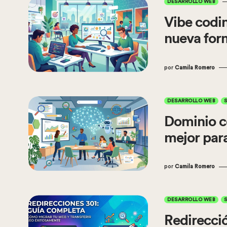
DESARROLLO WEB
Vibe codin
nueva for
por
Camila Romero
DESARROLLO WEB
Dominio c
mejor par
por
Camila Romero
DESARROLLO WEB
Redirecció