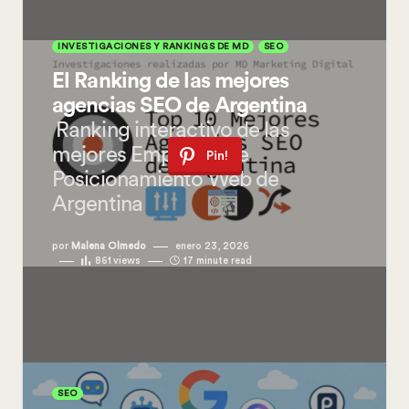
INVESTIGACIONES Y RANKINGS DE MD
SEO
El Ranking de las mejores
agencias SEO de Argentina
Ranking interactivo de las
mejores Empresas de
Pin!
Posicionamiento Web de
Argentina
por
Malena Olmedo
enero 23, 2026
861
views
17 minute read
SEO