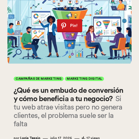
Pin!
CAMPAÑAS DE MARKETING
MARKETING DIGITAL
¿Qué es un embudo de conversión
y cómo beneficia a tu negocio?
Si
tu web atrae visitas pero no genera
clientes, el problema suele ser la
falta
por
Lucia Tessio
julio 17, 2026
17
views