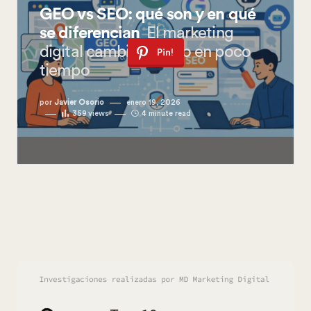
GEO vs SEO: qué son y en qué
se diferencian
El marketing
digital cambió mucho en poco
Pin!
tiempo
por
Javier Osorio
enero 19, 2026
359
views
4 minute read