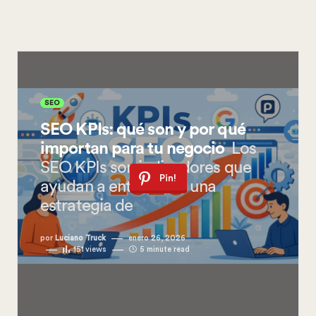
SEO
SEO KPIs: qué son y por qué
importan para tu negocio
Los
SEO KPIs son indicadores que
Pin!
ayudan a entender si una
estrategia de
por
Luciano Truck
enero 26, 2026
151
views
5 minute read