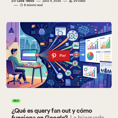
por
Lucia Tessio
junio 9, 2026
29
views
8 minute read
Pin!
SEO
¿Qué es query fan out y cómo