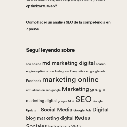
optimizar tu web?
Cómo hacer un análisis SEO de la competencia en
7 pasos
Seguí leyendo sobre
md marketing digital
seo basico
search
engine optimization
Instagram
Campañas en google ads
marketing online
Facebook
Marketing
google
actualización seo google
SEO
marketing digital
google SEO
Google
- Social Media
Digital
Google Ads
Update
Redes
blog marketing digital
Sociales
Estrategia SEO