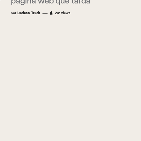
página web que tarda
por
Luciano Truck
241
views