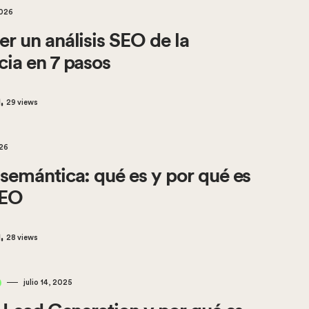
2026
r un análisis SEO de la
ia en 7 pasos
29
views
026
semántica: qué es y por qué es
SEO
28
views
julio 14, 2025