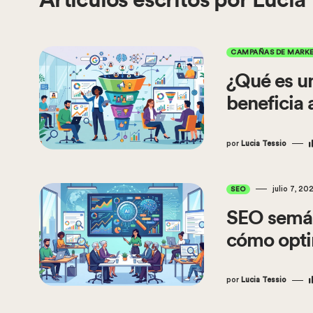
Artículos escritos por Lucia
CAMPAÑAS DE MARK
¿Qué es u
beneficia 
por
Lucia Tessio
julio 7, 20
SEO
SEO semánt
cómo opti
por
Lucia Tessio