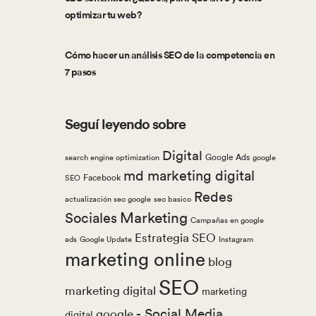
optimizar tu web?
Cómo hacer un análisis SEO de la competencia en
7 pasos
Seguí leyendo sobre
Digital
Google Ads
search engine optimization
google
md marketing digital
Facebook
SEO
Redes
actualización seo google
seo basico
Marketing
Sociales
Campañas en google
Estrategia SEO
ads
Google Update
Instagram
marketing online
blog
SEO
marketing digital
marketing
- Social Media
google
digital