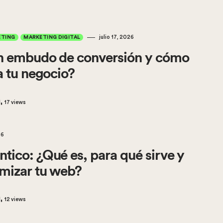
julio 17, 2026
ETING
MARKETING DIGITAL
n embudo de conversión y cómo
a tu negocio?
17
views
26
ico: ¿Qué es, para qué sirve y
mizar tu web?
12
views