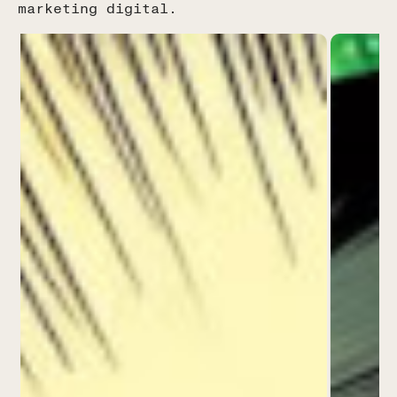
marketing digital.
España
Calle Real, 59, 29680
Estepona, Málaga, España
(+34) 951 506 132
USA
Colombia
Ecuador
y
Chile
Tel (+593) 99 533 3013