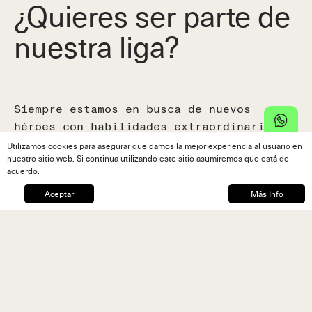
¿Quieres ser parte de
nuestra liga?
Siempre estamos en busca de nuevos
héroes con habilidades extraordinarias.
Completa el siguiente formulario y
Utilizamos cookies para asegurar que damos la mejor experiencia al usuario en
nuestro sitio web. Si continua utilizando este sitio asumiremos que está de
nuestro equipo se pondrá en contacto.
acuerdo.
Aceptar
Más Info