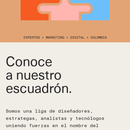
Ver Más
Blog
Ver Más
Ver Más
Ver Más
Equipo
Ver Más
Casos de Éxito
EXPERTOS + MARKETING + DIGITAL + COLOMBIA
Copyright © 2026
Ver Más
Ver Más
Conoce
MD Marketing Digital
a nuestro
info@mdmarketingdigital.com
Ver Más
escuadrón.
Argentina
Maipú 939 Of.47,
C1006ACM CABA
(+54) 11 6876 0106
Somos una liga de diseñadores,
México
estrategas, analistas y tecnólogos
Campos Eliseos 169 4° piso,
Polanco, Polanco V Secc,
uniendo fuerzas en el nombre del
11560 CDMX, México