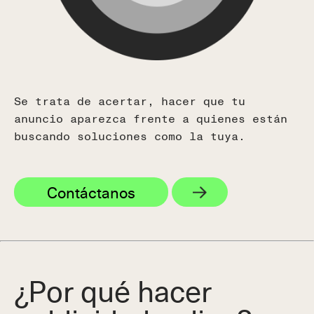
España
Calle Real, 59, 29680
Estepona, Málaga, España
(+34) 951 506 132
USA
Se trata de acertar, hacer que tu
Colombia
anuncio aparezca frente a quienes están
Ecuador
y
Chile
buscando soluciones como la tuya.
Tel (+593) 99 533 3013
Contáctanos
¿Por qué hacer