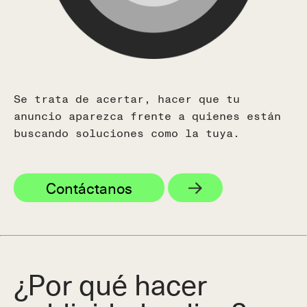
España
Calle Real, 59, 29680
Estepona, Málaga, España
(+34) 951 506 132
USA
Se trata de acertar, hacer que tu
Colombia
anuncio aparezca frente a quienes están
Ecuador
y
Chile
buscando soluciones como la tuya.
Tel (+593) 99 533 3013
Contáctanos
¿Por qué hacer