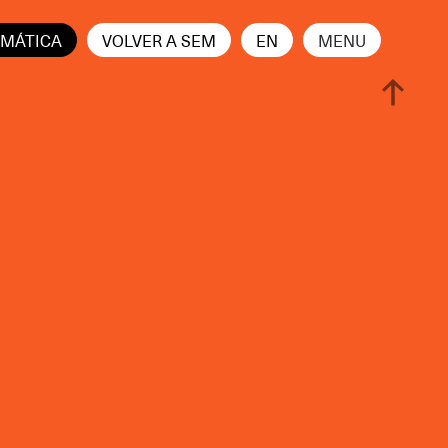
AMÁTICA
VOLVER A SEM
EN
MENU
CERRAR
edes Sociales
Blog
Equipo
España
° piso,
Calle Real, 59, 29680
ecc,
Estepona, Málaga, España
(+34) 951 506 132