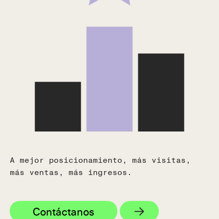
España
Calle Real, 59, 29680
Estepona, Málaga, España
(+34) 951 506 132
USA
Colombia
Ecuador
y
Chile
Tel (+593) 99 533 3013
A mejor posicionamiento, más visitas,
más ventas, más ingresos.
Contáctanos