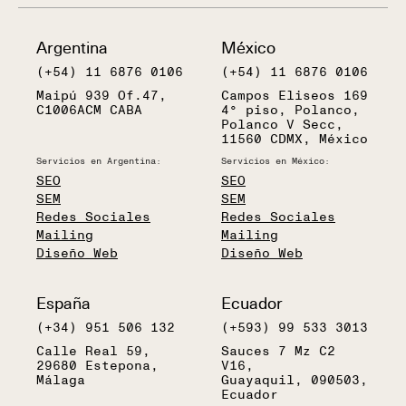
Argentina
México
(+54) 11 6876 0106
(+54) 11 6876 0106
Maipú 939 Of.47,
Campos Eliseos 169
C1006ACM CABA
4° piso, Polanco,
Polanco V Secc,
11560 CDMX, México
Servicios en Argentina:
Servicios en México:
SEO
SEO
SEM
SEM
Redes Sociales
Redes Sociales
Mailing
Mailing
Diseño Web
Diseño Web
España
Ecuador
(+34) 951 506 132
(+593) 99 533 3013
Calle Real 59,
Sauces 7 Mz C2
29680 Estepona,
V16,
Málaga
Guayaquil, 090503,
Ecuador