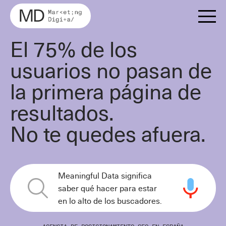
El 75% de los
Marketing Digital
usuarios no pasan de
SEO
la primera página de
SEM
resultados.
No te quedes afuera.
Ver Más
Redes Sociales
Ver Más
Mailing
Google Ads
Meaningful Data significa
Diseño Web
Bing Ads
saber qué hacer para estar
en lo alto de los buscadores.
Crecimiento Orgánico
Portfolio
Publicidad Programática
Publicidad en Redes Sociales