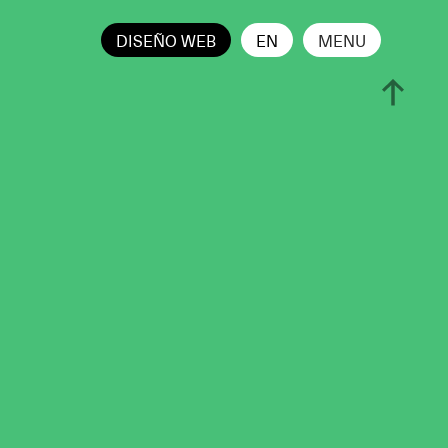
DISEÑO WEB
EN
MENU
CERRAR
edes Sociales
Blog
Equipo
España
° piso,
Calle Real, 59, 29680
ecc,
Estepona, Málaga, España
(+34) 951 506 132