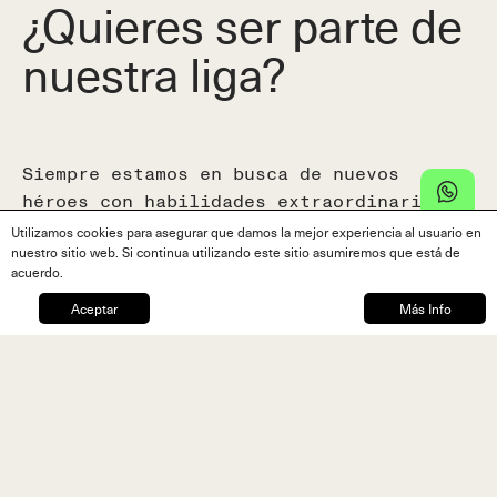
¿Quieres ser parte de
nuestra liga?
Siempre estamos en busca de nuevos
héroes con habilidades extraordinarias.
Completa el siguiente formulario y
Utilizamos cookies para asegurar que damos la mejor experiencia al usuario en
nuestro sitio web. Si continua utilizando este sitio asumiremos que está de
nuestro equipo se pondrá en contacto.
acuerdo.
Aceptar
Más Info