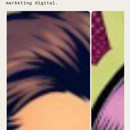
marketing digital.
España
Calle Real, 59, 29680
Estepona, Málaga, España
(+34) 951 506 132
USA
Colombia
Ecuador
y
Chile
Tel (+593) 99 533 3013