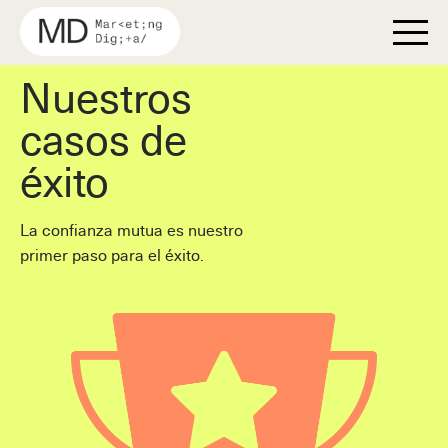
Nuestros
Marketing Digital
casos de
SEO
éxito
SEM
La confianza mutua es nuestro
Ver Más
Redes Sociales
primer paso para el éxito.
Ver Más
Mailing
Google Ads
Diseño Web
Bing Ads
Crecimiento Orgánico
Portfolio
Publicidad Programática
Publicidad en Redes Sociales