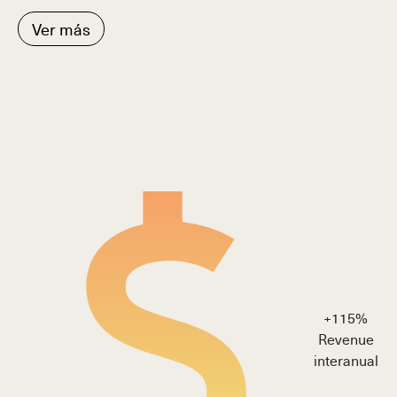
Ver más
+
115
%
Revenue
interanual