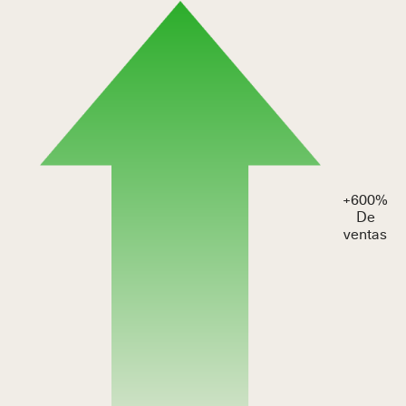
+
600
%
De
ventas