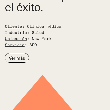
el éxito.
España
Calle Real, 59, 29680
Estepona, Málaga, España
(+34) 951 506 132
Cliente
: Clínica médica
USA
Industria
: Salud
Colombia
Ubicación
: New York
Ecuador
y
Chile
Servicio
: SEO
Tel (+593) 99 533 3013
Ver más