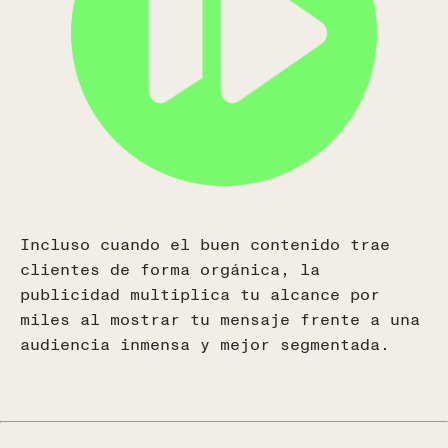
España
Calle Real, 59, 29680
Estepona, Málaga, España
(+34) 951 506 132
USA
Colombia
Ecuador
y
Chile
Tel (+593) 99 533 3013
Incluso cuando el buen contenido trae
clientes de forma orgánica, la
publicidad multiplica tu alcance por
miles al mostrar tu mensaje frente a una
audiencia inmensa y mejor segmentada.