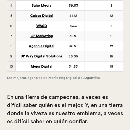
4
Buho Media
59.53
1
5
Caissa Digital
44.12
12
6
WASD
43.3
5
7
GF Marketing
38.16
9
8
Agencia Digital
36.16
21
9
UP Way Digital Solutions
36.05
16
10
Mejor Digital
34.53
15
Las mejores agencias de Marketing Digital de Argentina
En una tierra de campeones, a veces es
difícil saber quién es el mejor. Y, en una tierra
donde la viveza es nuestro emblema, a veces
es difícil saber en quién confiar.